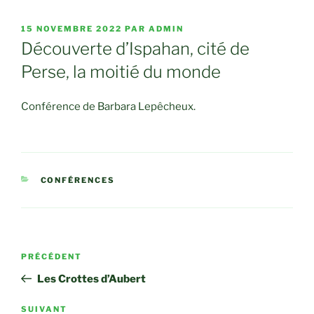
PUBLIÉ
15 NOVEMBRE 2022
PAR
ADMIN
LE
Découverte d’Ispahan, cité de
Perse, la moitié du monde
Conférence de Barbara Lepêcheux.
CATÉGORIES
CONFÉRENCES
Navigation
Article
PRÉCÉDENT
de
précédent
Les Crottes d’Aubert
l’article
Article
SUIVANT