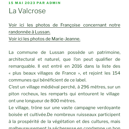
PUBLIÉ
15 MAI 2023
PAR
ADMIN
LE
La Valcrose
Voir ici les photos de Françoise concernant notre
randonnée à Lussan.
Voir ici les photos de Marie-Jeanne.
La commune de Lussan possède un patrimoine,
architectural et naturel, que l’on peut qualifier de
remarquable. Il est entré en 2016 dans la liste des
« plus beaux villages de France », et rejoint les 154
communes qui bénéficient de ce label.
C’est un village médiéval perché, à 296 mètres, sur un
piton rocheux, les remparts qui entourent le village
ont une longueur de 800 mètres.
Le village, trône sur une vaste campagne verdoyante
boisée et cultivée.De nombreux ruisseaux participent
à la prospérité de la végétation et des cultures, mais
malheureusement la sécheresse en condamne un bon