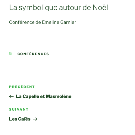
LE
La symbolique autour de Noël
Conférence de Emeline Garnier
CATÉGORIES
CONFÉRENCES
Navigation
Article
PRÉCÉDENT
de
précédent
La Capelle et Masmolène
l’article
Article
SUIVANT
suivant
Les Gaïés