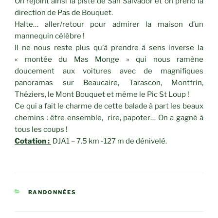
On rejoint ainsi la piste de San Salvador et on prend la
direction de Pas de Bouquet.
Halte… aller/retour pour admirer la maison d’un
mannequin célèbre !
Il ne nous reste plus qu’à prendre à sens inverse la
« montée du Mas Monge » qui nous ramène
doucement aux voitures avec de magnifiques
panoramas sur Beaucaire, Tarascon, Montfrin,
Théziers, le Mont Bouquet et même le Pic St Loup !
Ce qui a fait le charme de cette balade à part les beaux
chemins : être ensemble, rire, papoter… On a gagné à
tous les coups !
Cotation :
DJA1 – 7.5 km -127 m de dénivelé.
CATÉGORIES
RANDONNÉES