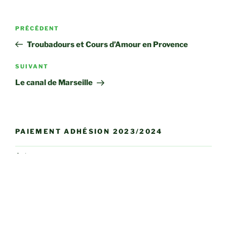
Navigation
Article
PRÉCÉDENT
de
précédent
Troubadours et Cours d’Amour en Provence
l’article
Article
SUIVANT
suivant
Le canal de Marseille
PAIEMENT ADHÉSION 2023/2024
Actus
Bulletins et Flashs infos
Club Photo
Conférences