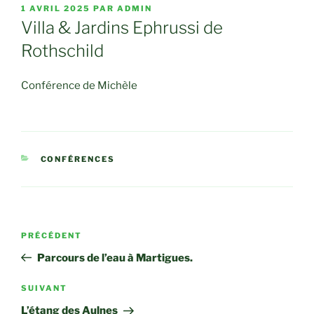
PUBLIÉ
1 AVRIL 2025
PAR
ADMIN
LE
Villa & Jardins Ephrussi de
Rothschild
Conférence de Michèle
CATÉGORIES
CONFÉRENCES
Navigation
Article
PRÉCÉDENT
de
précédent
Parcours de l’eau à Martigues.
l’article
Article
SUIVANT
suivant
L’étang des Aulnes