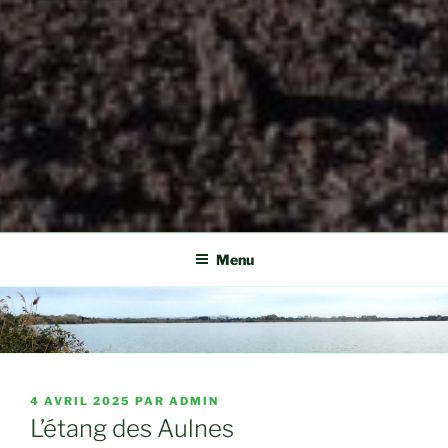
Menu
PUBLIÉ
4 AVRIL 2025
PAR
ADMIN
LE
L’étang des Aulnes