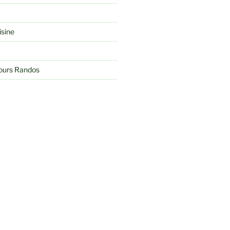
isine
jours Randos