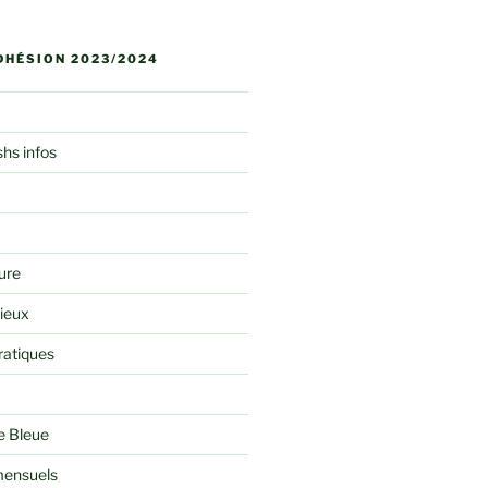
DHÉSION 2023/2024
shs infos
ure
rieux
ratiques
e Bleue
ensuels