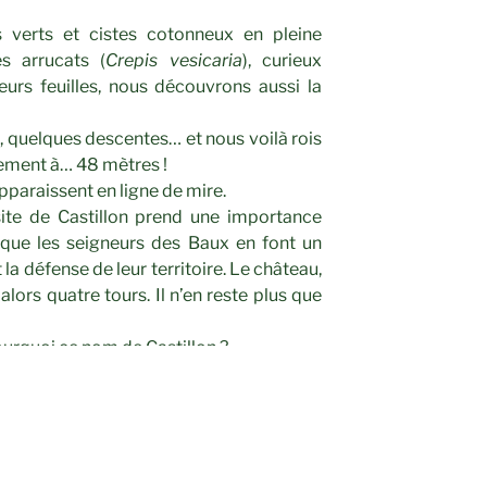
 verts et cistes cotonneux en pleine
s arrucats (
Crepis vesicaria
), curieux
eurs feuilles, nous découvrons aussi la
 quelques descentes… et nous voilà rois
rement à… 48 mètres !
apparaissent en ligne de mire.
site de Castillon prend une importance
rsque les seigneurs des Baux en font un
 la défense de leur territoire. Le château,
alors quatre tours. Il n’en reste plus que
ourquoi ce nom de Castillon ?
ou s’appelait Saint-Martin-de-Castillon.
actuel évoque un lieu paradisiaque, et il
re s’y prête ! Mais en réalité, « Paradou »
de la rivière Arcoule, où les tisserands «
ire les apprêtaient pour leur donner leur