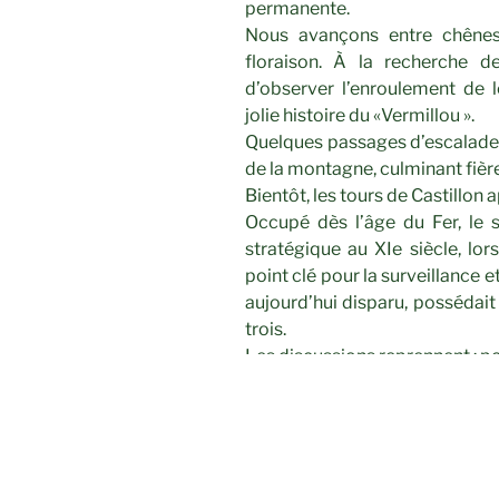
permanente.
Nous avançons entre chênes
floraison. À la recherche de
d’observer l’enroulement de l
jolie histoire du «Vermillou ».
Quelques passages d’escalade,
de la montagne, culminant fiè
Bientôt, les tours de Castillon 
Occupé dès l’âge du Fer, le 
stratégique au XIe siècle, lo
point clé pour la surveillance et
aujourd’hui disparu, possédait 
trois.
Les discussions reprennent : p
Autrefois, le village du Parad
On pourrait croire que son nom 
faut bien reconnaître que le cad
vient des anciens moulins à eau 
paraient » les draps, c’est-à-d