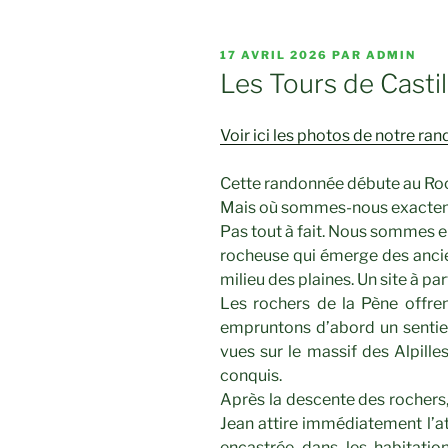
PUBLIÉ
17 AVRIL 2026
PAR
ADMIN
LE
Les Tours de Castil
Voir ici les photos de notre r
Cette randonnée débute au Roc
Mais où sommes-nous exactemen
Pas tout à fait. Nous sommes en
rocheuse qui émerge des ancie
milieu des plaines. Un site à par
Les rochers de la Pène offre
empruntons d’abord un sentie
vues sur le massif des Alpille
conquis.
Après la descente des rochers,
Jean attire immédiatement l’a
encastrée dans les habitation