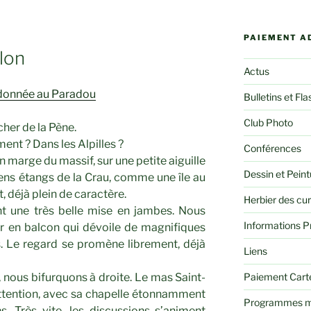
PAIEMENT A
lon
Actus
andonnée au Paradou
Bulletins et Fla
Club Photo
her de la Pène.
t ? Dans les Alpilles ?
Conférences
 marge du massif, sur une petite aiguille
Dessin et Peint
ns étangs de la Crau, comme une île au
t, déjà plein de caractère.
Herbier des cu
nt une très belle mise en jambes. Nous
Informations P
r en balcon qui dévoile de magnifiques
s. Le regard se promène librement, déjà
Liens
Paiement Cart
 nous bifurquons à droite. Le mas Saint-
ttention, avec sa chapelle étonnamment
Programmes m
s. Très vite, les discussions s’animent