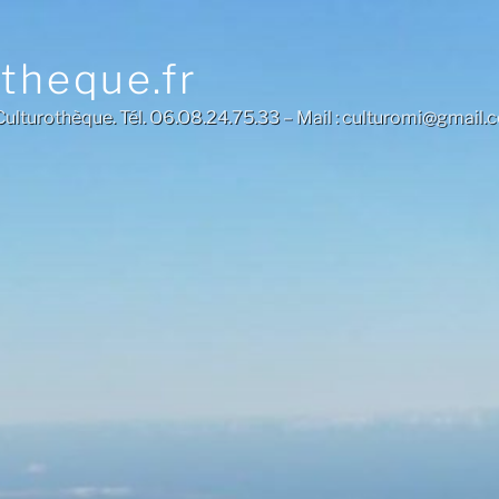
otheque.fr
a Culturothèque. Tél. O6.O8.24.75.33 – Mail : culturomi@gmail