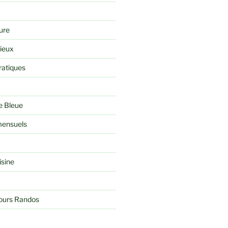
ure
rieux
ratiques
e Bleue
ensuels
isine
jours Randos