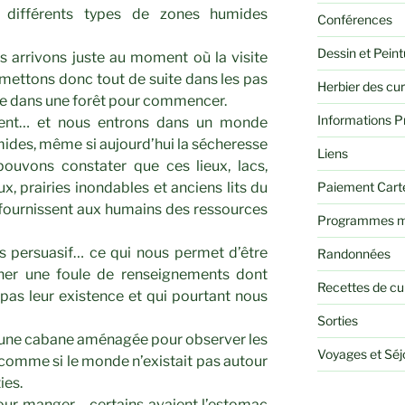
 différents types de zones humides
Conférences
Dessin et Peint
 arrivons juste au moment où la visite
ettons donc tout de suite dans les pas
Herbier des cu
îne dans une forêt pour commencer.
Informations P
sent… et nous entrons dans un monde
mides, même si aujourd’hui la sécheresse
Liens
pouvons constater que ces lieux, lacs,
Paiement Cart
x, prairies inondables et anciens lits du
 fournissent aux humains des ressources
Programmes m
s persuasif… ce qui nous permet d’être
Randonnées
iner une foule de renseignements dont
Recettes de cu
s leur existence et qui pourtant nous
Sorties
une cabane aménagée pour observer les
Voyages et Sé
es comme si le monde n’existait pas autour
ies.
pour manger… certains avaient l’estomac