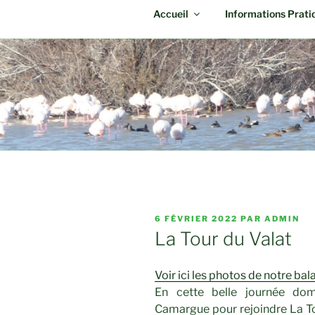
Accueil
Informations Prati
PUBLIÉ
6 FÉVRIER 2022
PAR
ADMIN
LE
La Tour du Valat
Voir ici les photos de notre b
En cette belle journée dom
Camargue pour rejoindre La Tou