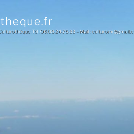
otheque.fr
a Culturothèque. Tél. O6.O8.24.75.33 – Mail : culturomi@gmail