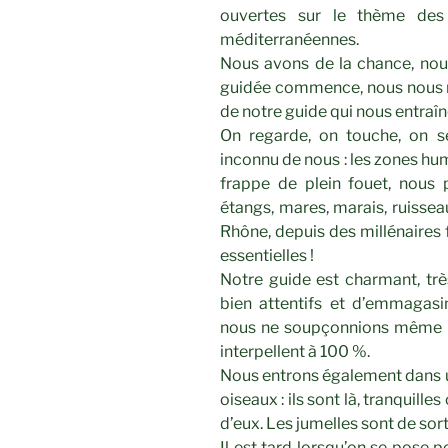
ouvertes sur le thème des
méditerranéennes.
Nous avons de la chance, nous
guidée commence, nous nous m
de notre guide qui nous entra
On regarde, on touche, on 
inconnu de nous : les zones hu
frappe de plein fouet, nous 
étangs, mares, marais, ruisseau
Rhône, depuis des millénaires
essentielles !
Notre guide est charmant, trè
bien attentifs et d’emmagas
nous ne soupçonnions même pa
interpellent à 100 %.
Nous entrons également dans 
oiseaux : ils sont là, tranquill
d’eux. Les jumelles sont de sort
Il est tard lorsqu’on se pose 