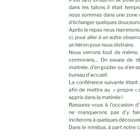
dans les talons il était tem
nous sommes dans une zone 
d’échanger quelques douceurs e
Après le repas nous reprenons l
ci, pour aller à un autre observ
un héron pour nous distraire.
Nous verrons tout de même, 
cormorans… On essaie de rév
matinée, d’en goûter ou d’en s
bureau d’accueil.
La conférence suivante étant 
afin de mettre au « propre » 
appris dans la matinée !
Rassurez-vous à l’occasion 
ne manquerons pas d’y fair
inciterons à quelques découve
Dans le minibus, à part notre 
pique du nez : pour rêver à cet