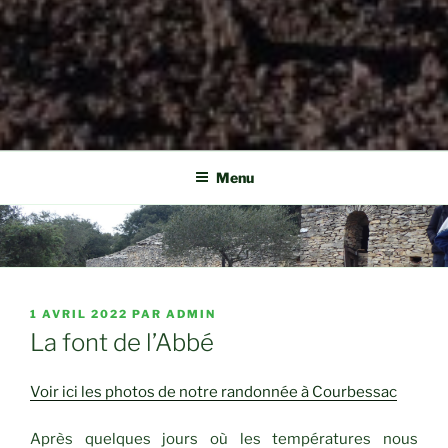
Menu
PUBLIÉ
1 AVRIL 2022
PAR
ADMIN
LE
La font de l’Abbé
Voir ici les photos de notre randonnée à Courbessac
Après quelques jours où les températures nous