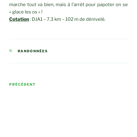
marche tout va bien, mais à l’arrêt pour papoter on se
« glace les os » !
Cotation
: DJA1 – 7.3 km – 102 m de dénivelé.
CATÉGORIES
RANDONNÉES
Navigation
Article
PRÉCÉDENT
de
précédent
Valrugues
l’article
Article
SUIVANT
suivant
Les Fenestrettes