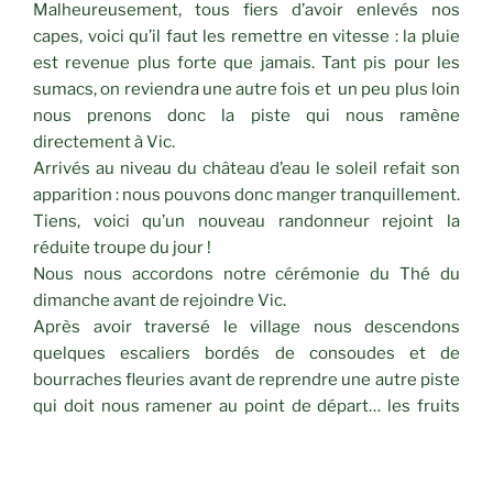
Malheureusement, tous fiers d’avoir enlevés nos
capes, voici qu’il faut les remettre en vitesse : la pluie
est revenue plus forte que jamais. Tant pis pour les
sumacs, on reviendra une autre fois et un peu plus loin
nous prenons donc la piste qui nous ramène
directement à Vic.
Arrivés au niveau du château d’eau le soleil refait son
apparition : nous pouvons donc manger tranquillement.
Tiens, voici qu’un nouveau randonneur rejoint la
réduite troupe du jour !
Nous nous accordons notre cérémonie du Thé du
dimanche avant de rejoindre Vic.
Après avoir traversé le village nous descendons
quelques escaliers bordés de consoudes et de
bourraches fleuries avant de reprendre une autre piste
qui doit nous ramener au point de départ… les fruits
des paliures sont toujours là, quelques hellébores
également mais… voici qu’il nous faut encore remettre
en catastrophe nos capes : la pluie n’a pas dit son