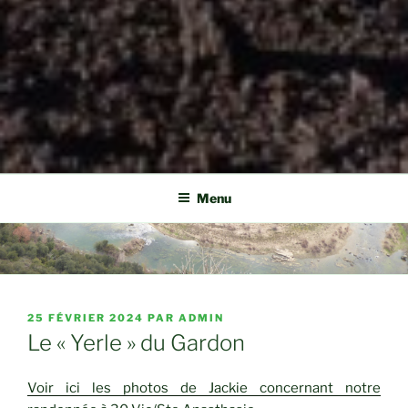
Menu
PUBLIÉ
25 FÉVRIER 2024
PAR
ADMIN
LE
Le « Yerle » du Gardon
Voir ici les photos de Jackie concernant notre