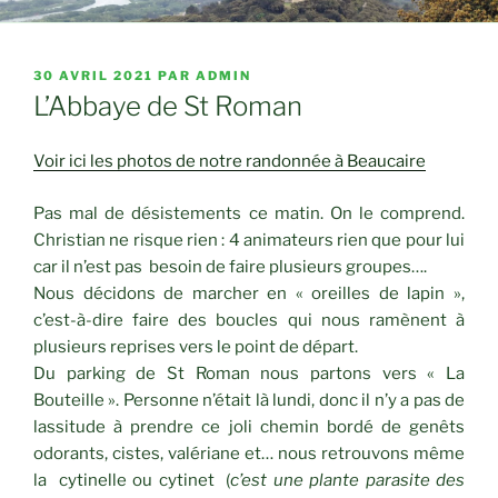
PUBLIÉ
30 AVRIL 2021
PAR
ADMIN
LE
L’Abbaye de St Roman
Voir ici les photos de notre randonnée à Beaucaire
Pas mal de désistements ce matin. On le comprend.
Christian ne risque rien : 4 animateurs rien que pour lui
car il n’est pas besoin de faire plusieurs groupes….
Nous décidons de marcher en « oreilles de lapin »,
c’est-à-dire faire des boucles qui nous ramènent à
plusieurs reprises vers le point de départ.
Du parking de St Roman nous partons vers « La
Bouteille ». Personne n’était là lundi, donc il n’y a pas de
lassitude à prendre ce joli chemin bordé de genêts
odorants, cistes, valériane et… nous retrouvons même
la cytinelle ou cytinet (
c’est une plante parasite des