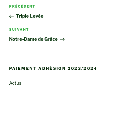
Navigation
Article
PRÉCÉDENT
de
précédent
Triple Levée
l’article
Article
SUIVANT
suivant
Notre-Dame de Grâce
PAIEMENT ADHÉSION 2023/2024
Actus
Bulletins et Flashs infos
Club Photo
Conférences
Dessin et Peinture