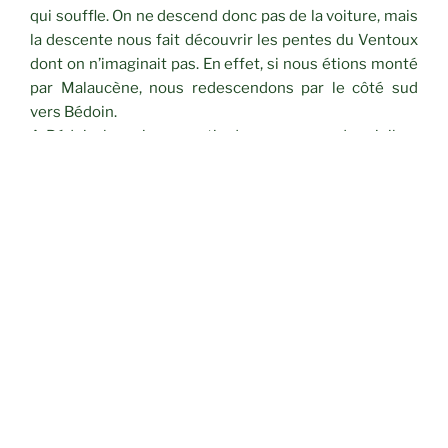
qui souffle. On ne descend donc pas de la voiture, mais
la descente nous fait découvrir les pentes du Ventoux
dont on n’imaginait pas. En effet, si nous étions monté
par Malaucène, nous redescendons par le côté sud
vers Bédoin.
A Bédoin, la majeure partie des passagers du minibus
s’endorment, dans la voiture de Florence par contre ça
papote dur, mais ce qui est sûr c’est qu’on gardera
longtemps en mémoire cette belle journée !
Cotation :
JA1 – 8.1 km – 140 m dénivelé.
CATÉGORIES
RANDONNÉES
Navigation
Article
PRÉCÉDENT